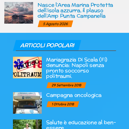
Nasce l’Area Marina Protetta
dell’isola azzurra, il plauso
dell’Amp Punta Campanella
5 Agosto 2026
ARTICOLI POPOLARI
Mariagrazia Di Scala (Fi)
denuncia: Napoli senza
pronto soccorso
politraumi.
29 Settembre 2018
Campagna oncologica
1 Ottobre 2018
Salute è educazione al ben-
essere.