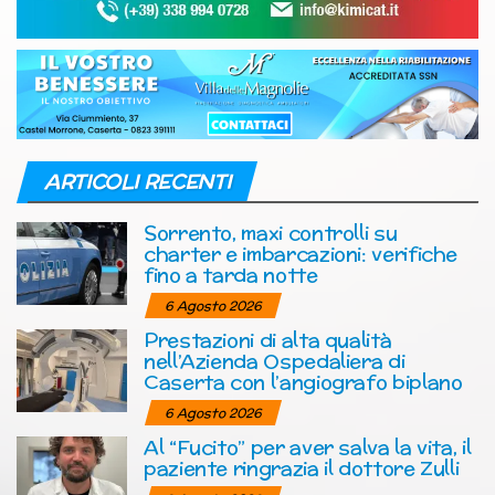
ARTICOLI RECENTI
Sorrento, maxi controlli su
charter e imbarcazioni: verifiche
fino a tarda notte
6 Agosto 2026
Prestazioni di alta qualità
nell’Azienda Ospedaliera di
Caserta con l’angiografo biplano
6 Agosto 2026
Al “Fucito” per aver salva la vita, il
paziente ringrazia il dottore Zulli