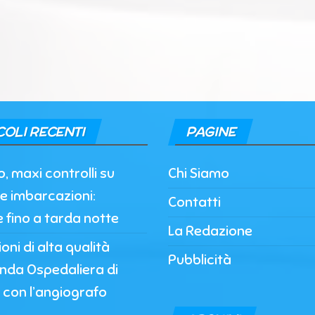
COLI RECENTI
PAGINE
, maxi controlli su
Chi Siamo
e imbarcazioni:
Contatti
e fino a tarda notte
La Redazione
oni di alta qualità
Pubblicità
enda Ospedaliera di
 con l’angiografo