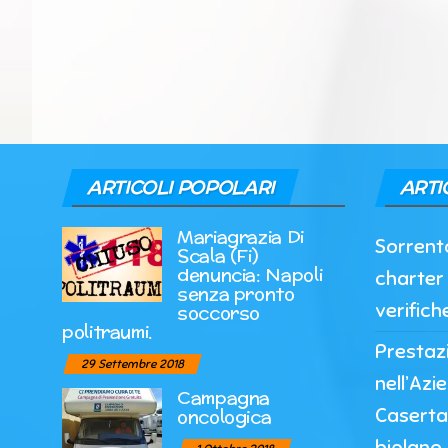
ARTICOLI POPOLARI
ARTI
Mariagrazia Di
Sorrento
Scala (Fi)
denuncia: Napoli
charter 
senza pronto
verifich
soccorso
politraumi.
Prestazi
29 Settembre 2018
nell’Azi
Campagna
Caserta
oncologica
biplano