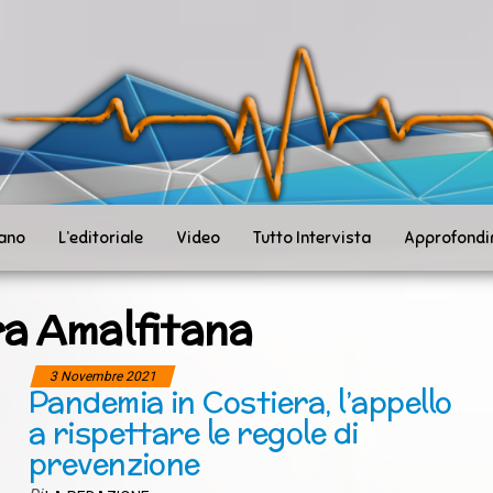
ità
toSanità
ws
mpo
le
iano
L’editoriale
Video
Tutto Intervista
Approfondi
ra Amalfitana
3 Novembre 2021
Pandemia in Costiera, l’appello
a rispettare le regole di
prevenzione