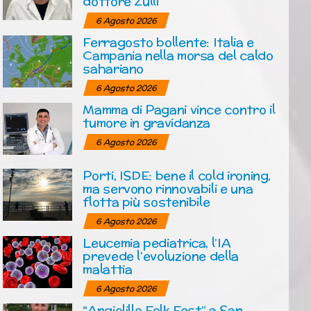
dottore Zulli
6 Agosto 2026
Ferragosto bollente: Italia e
Campania nella morsa del caldo
sahariano
6 Agosto 2026
Mamma di Pagani vince contro il
tumore in gravidanza
6 Agosto 2026
Porti, ISDE: bene il cold ironing,
ma servono rinnovabili e una
flotta più sostenibile
6 Agosto 2026
Leucemia pediatrica, l’IA
prevede l’evoluzione della
malattia
6 Agosto 2026
“Angiolillo Folk Fest” a San