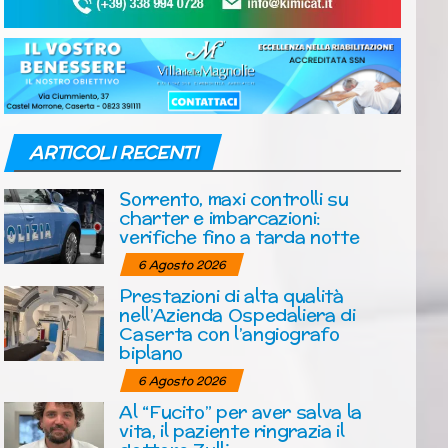
ARTICOLI RECENTI
Sorrento, maxi controlli su
charter e imbarcazioni:
verifiche fino a tarda notte
6 Agosto 2026
Prestazioni di alta qualità
nell’Azienda Ospedaliera di
Caserta con l’angiografo
biplano
6 Agosto 2026
Al “Fucito” per aver salva la
vita, il paziente ringrazia il