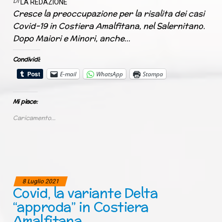
Di
LA REDAZIONE
Cresce la preoccupazione per la risalita dei casi
Covid-19 in Costiera Amalfitana, nel Salernitano.
Dopo Maiori e Minori, anche…
Condividi:
E-mail
WhatsApp
Stampa
Mi piace:
Caricamento...
8 Luglio 2021
Covid, la variante Delta
“approda” in Costiera
Amalfitana