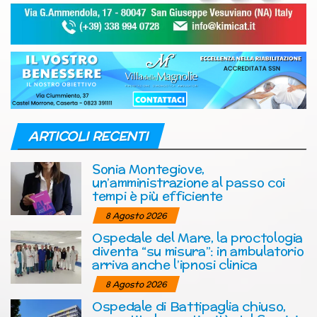
ARTICOLI RECENTI
Sonia Montegiove,
un’amministrazione al passo coi
tempi è più efficiente
8 Agosto 2026
Ospedale del Mare, la proctologia
diventa “su misura”: in ambulatorio
arriva anche l’ipnosi clinica
8 Agosto 2026
Ospedale di Battipaglia chiuso,