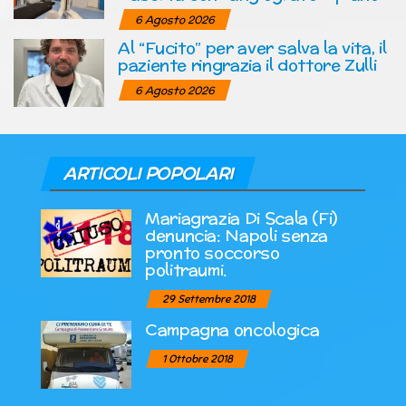
6 Agosto 2026
Al “Fucito” per aver salva la vita, il
paziente ringrazia il dottore Zulli
6 Agosto 2026
ARTICOLI POPOLARI
Mariagrazia Di Scala (Fi)
denuncia: Napoli senza
pronto soccorso
politraumi.
29 Settembre 2018
Campagna oncologica
1 Ottobre 2018