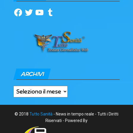
Facebook
Twitter
YouTube
Tumblr
ARCHIVI
Archivi
© 2018
Tutto Sanità
- News in tempo reale - Tutti i Diritti
Riservati - Powered By