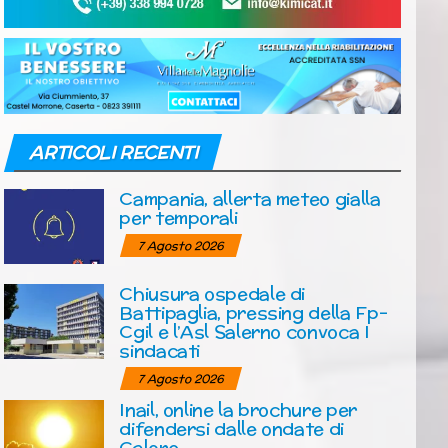
ARTICOLI RECENTI
Campania, allerta meteo gialla
per temporali
7 Agosto 2026
Chiusura ospedale di
Battipaglia, pressing della Fp-
Cgil e l’Asl Salerno convoca I
sindacati
7 Agosto 2026
Inail, online la brochure per
difendersi dalle ondate di
Calore