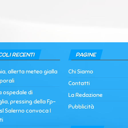
COLI RECENTI
PAGINE
, allerta meteo gialla
Chi Siamo
porali
Contatti
a ospedale di
La Redazione
lia, pressing della Fp-
Pubblicità
’Asl Salerno convoca I
ti