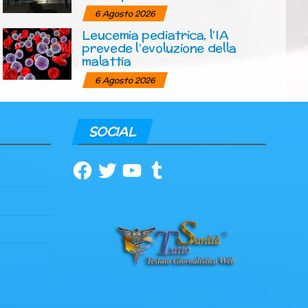
6 Agosto 2026
Leucemia pediatrica, l’IA
prevede l’evoluzione della
malattia
6 Agosto 2026
SOCIAL
Facebook
Twitter
YouTube
Tumblr