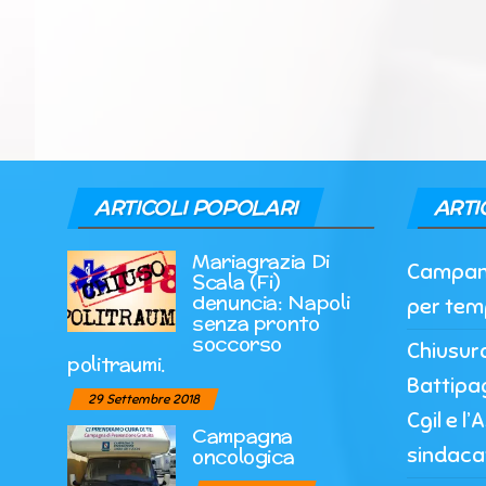
ARTICOLI POPOLARI
ARTI
Mariagrazia Di
Campania
Scala (Fi)
denuncia: Napoli
per tem
senza pronto
soccorso
Chiusur
politraumi.
Battipag
29 Settembre 2018
Cgil e l
Campagna
sindaca
oncologica