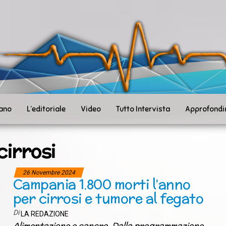
ità
toSanità
ws
mpo
le
iano
L’editoriale
Video
Tutto Intervista
Approfondi
cirrosi
26 Novembre 2024
Campania 1.800 morti l’anno
per cirrosi e tumore al fegato
Di
LA REDAZIONE
Alimentazione e cancro. Dalla programmazione