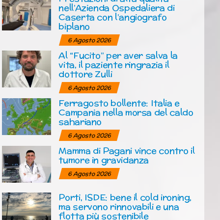
nell’Azienda Ospedaliera di
Caserta con l’angiografo
biplano
6 Agosto 2026
Al “Fucito” per aver salva la
vita, il paziente ringrazia il
dottore Zulli
6 Agosto 2026
Ferragosto bollente: Italia e
Campania nella morsa del caldo
sahariano
6 Agosto 2026
Mamma di Pagani vince contro il
tumore in gravidanza
6 Agosto 2026
Porti, ISDE: bene il cold ironing,
ma servono rinnovabili e una
flotta più sostenibile