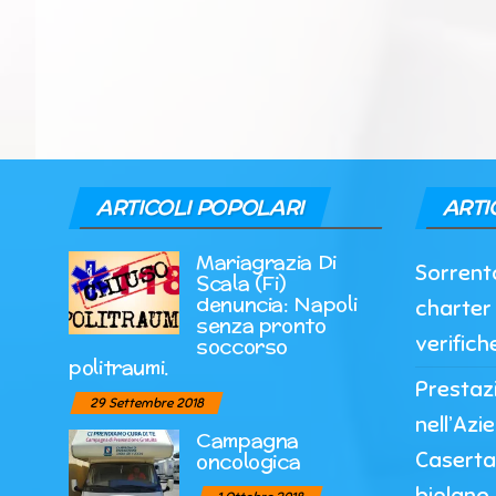
ARTICOLI POPOLARI
ARTI
Mariagrazia Di
Sorrento
Scala (Fi)
denuncia: Napoli
charter 
senza pronto
verifich
soccorso
politraumi.
Prestazi
29 Settembre 2018
nell’Azi
Campagna
Caserta
oncologica
biplano