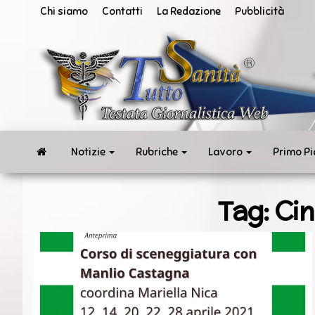
Vai
Chi siamo
Contatti
La Redazione
Pubblicità
al
contenuto
San
Tut
ne
in
te
rea
Notizie
Rubriche
Lavoro
Primo P
Tag:
Cin