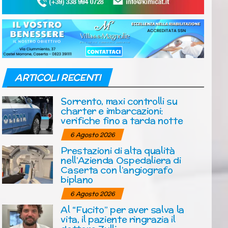
ARTICOLI RECENTI
Sorrento, maxi controlli su
charter e imbarcazioni:
verifiche fino a tarda notte
6 Agosto 2026
Prestazioni di alta qualità
nell’Azienda Ospedaliera di
Caserta con l’angiografo
biplano
6 Agosto 2026
Al “Fucito” per aver salva la
vita, il paziente ringrazia il