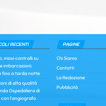
COLI RECENTI
PAGINE
, maxi controlli su
Chi Siamo
e imbarcazioni:
Contatti
e fino a tarda notte
La Redazione
oni di alta qualità
Pubblicità
enda Ospedaliera di
 con l’angiografo