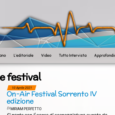
ità
toSanità
ws
mpo
le
iano
L’editoriale
Video
Tutto Intervista
Approfondi
e festival
10 Aprile 2021
On-Air Festival Sorrento IV
edizione
Di
MIRIAM PERFETTO
Si parte con il corso di sceneggiatura curato da