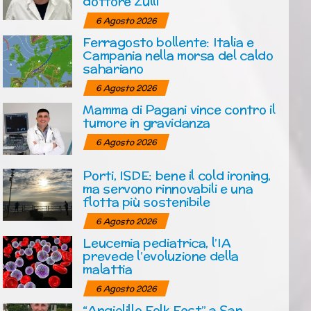
dottore Zulli
6 Agosto 2026
Ferragosto bollente: Italia e
Campania nella morsa del caldo
sahariano
6 Agosto 2026
Mamma di Pagani vince contro il
tumore in gravidanza
6 Agosto 2026
Porti, ISDE: bene il cold ironing,
ma servono rinnovabili e una
flotta più sostenibile
6 Agosto 2026
Leucemia pediatrica, l’IA
prevede l’evoluzione della
malattia
6 Agosto 2026
“Angiolillo Folk Fest” a San