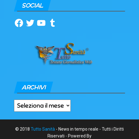
SOCIAL
Facebook
Twitter
YouTube
Tumblr
ARCHIVI
Archivi
© 2018
Tutto Sanità
- News in tempo reale - Tutti i Diritti
Riservati - Powered By