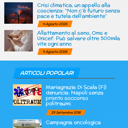
Crisi climatica, un appello alla
coscienza: “Non c’è futuro senza
pace e tutela dell’ambiente”
4 Agosto 2026
Allattamento al seno, Oms e
Unicef: Può salvare oltre 500mila
vite ogni anno
4 Agosto 2026
ARTICOLI POPOLARI
Mariagrazia Di Scala (Fi)
denuncia: Napoli senza
pronto soccorso
politraumi.
29 Settembre 2018
Campagna oncologica