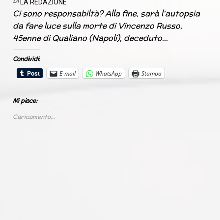
Di
LA REDAZIONE
Ci sono responsabiltà? Alla fine, sarà l’autopsia
da fare luce sulla morte di Vincenzo Russo,
45enne di Qualiano (Napoli), deceduto…
Condividi:
E-mail
WhatsApp
Stampa
Mi piace:
Caricamento...