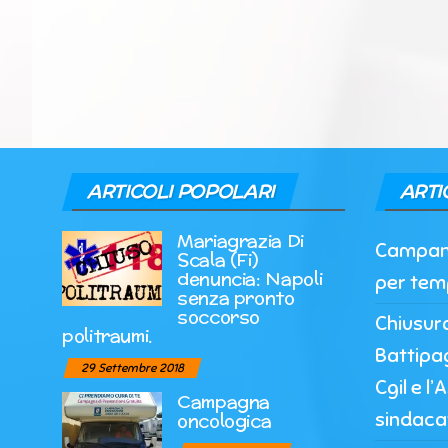
ARTICOLI POPOLARI
ARTI
Mariagrazia Di
Campania
Scala (Fi)
denuncia: Napoli
per tem
senza pronto
soccorso
Chiusur
politraumi.
Battipag
29 Settembre 2018
Cgil e l
Campagna
sindaca
oncologica