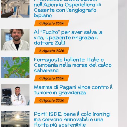
nell’Azienda Ospedaliera di
Caserta con l’angiografo
biplano
6 Agosto 2026
Al “Fucito” per aver salva la
vita, il paziente ringrazia il
dottore Zulli
6 Agosto 2026
Ferragosto bollente: Italia e
Campania nella morsa del caldo
sahariano
6 Agosto 2026
Mamma di Pagani vince contro il
tumore in gravidanza
6 Agosto 2026
Porti, ISDE: bene il cold ironing,
ma servono rinnovabili e una
flotta più sostenibile