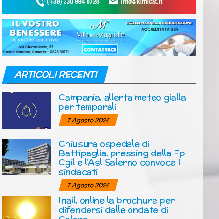
ARTICOLI RECENTI
Campania, allerta meteo gialla
per temporali
7 Agosto 2026
Chiusura ospedale di
Battipaglia, pressing della Fp-
Cgil e l’Asl Salerno convoca I
sindacati
7 Agosto 2026
Inail, online la brochure per
difendersi dalle ondate di
Calore