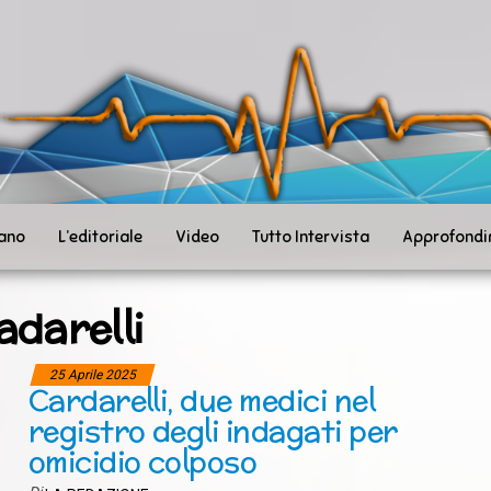
ità
toSanità
ws
mpo
le
iano
L’editoriale
Video
Tutto Intervista
Approfondi
adarelli
25 Aprile 2025
Cardarelli, due medici nel
registro degli indagati per
omicidio colposo