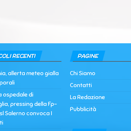
COLI RECENTI
PAGINE
, allerta meteo gialla
Chi Siamo
porali
Contatti
a ospedale di
La Redazione
lia, pressing della Fp-
Pubblicità
’Asl Salerno convoca I
ti