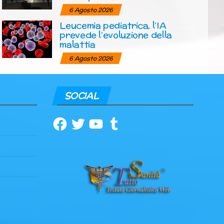
6 Agosto 2026
Leucemia pediatrica, l’IA
prevede l’evoluzione della
malattia
6 Agosto 2026
SOCIAL
Facebook
Twitter
YouTube
Tumblr