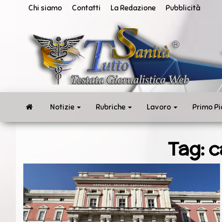
Vai
Chi siamo
Contatti
La Redazione
Pubblicità
al
contenuto
San
Tut
ne
in
te
rea
Notizie
Rubriche
Lavoro
Primo P
Tag:
c