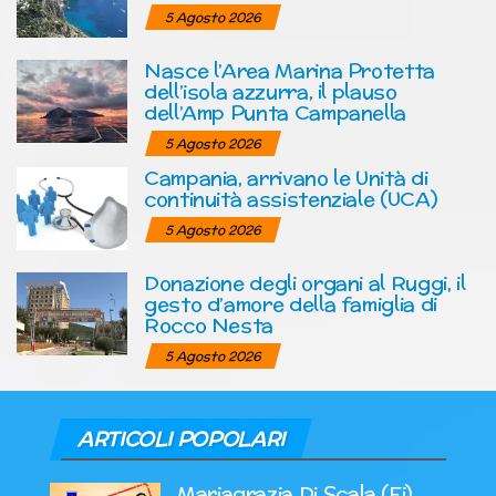
5 Agosto 2026
Nasce l’Area Marina Protetta
dell’isola azzurra, il plauso
dell’Amp Punta Campanella
5 Agosto 2026
Campania, arrivano le Unità di
continuità assistenziale (UCA)
5 Agosto 2026
Donazione degli organi al Ruggi, il
gesto d’amore della famiglia di
Rocco Nesta
5 Agosto 2026
ARTICOLI POPOLARI
Mariagrazia Di Scala (Fi)