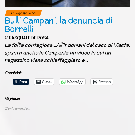
11 Agosto 2024
Bulli Campani, la denuncia di
Borrelli
Di
PASQUALE DE ROSA
La follia contagiosa…All’indomani del caso di Vieste,
spunta anche in Campania un video in cui un
ragazzino viene schiaffeggiato e…
Condividi:
E-mail
WhatsApp
Stampa
Mi piace:
Caricamento...