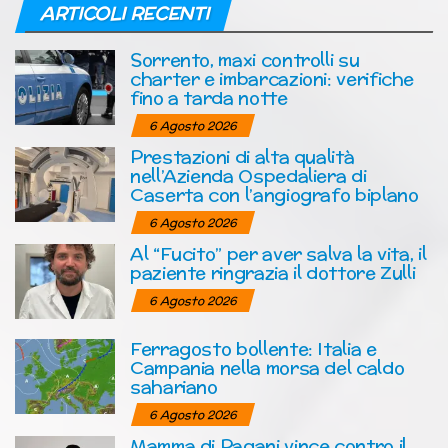
ARTICOLI RECENTI
Sorrento, maxi controlli su
charter e imbarcazioni: verifiche
fino a tarda notte
6 Agosto 2026
Prestazioni di alta qualità
nell’Azienda Ospedaliera di
Caserta con l’angiografo biplano
6 Agosto 2026
Al “Fucito” per aver salva la vita, il
paziente ringrazia il dottore Zulli
6 Agosto 2026
Ferragosto bollente: Italia e
Campania nella morsa del caldo
sahariano
6 Agosto 2026
Mamma di Pagani vince contro il