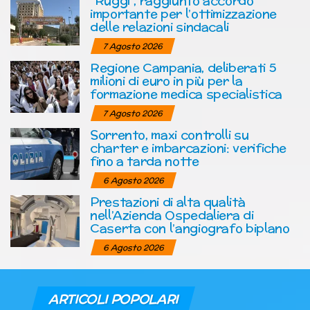
“Ruggi”, raggiunto accordo
importante per l’ottimizzazione
delle relazioni sindacali
7 Agosto 2026
Regione Campania, deliberati 5
milioni di euro in più per la
formazione medica specialistica
7 Agosto 2026
Sorrento, maxi controlli su
charter e imbarcazioni: verifiche
fino a tarda notte
6 Agosto 2026
Prestazioni di alta qualità
nell’Azienda Ospedaliera di
Caserta con l’angiografo biplano
6 Agosto 2026
ARTICOLI POPOLARI