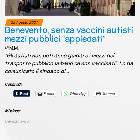
25 Agosto 2021
Benevento, senza vaccini autisti
mezzi pubblici “appiedati”
Di
M.M.
“Gli autisti non potranno guidare i mezzi del
trasporto pubblico urbano se non vaccinati”. Lo ha
comunicato il sindaco di…
Condividi:
E-mail
WhatsApp
Stampa
Mi piace:
Caricamento...