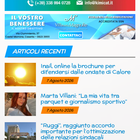
ARTICOLI RECENTI
Inail, online la brochure per
difendersi dalle ondate di Calore
7 Agosto 2026
Marta Villani: “La mia vita tra
parquet e giornalismo sportivo”
7 Agosto 2026
“Ruggi”, raggiunto accordo
importante per l’ottimizzazione
delle relazioni sindacali