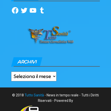
Facebook
Twitter
YouTube
Tumblr
ARCHIVI
Archivi
© 2018
Tutto Sanità
- News in tempo reale - Tutti i Diritti
Riservati - Powered By