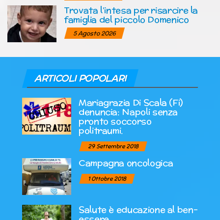
Trovata l’intesa per risarcire la
famiglia del piccolo Domenico
5 Agosto 2026
ARTICOLI POPOLARI
Mariagrazia Di Scala (Fi)
denuncia: Napoli senza
pronto soccorso
politraumi.
29 Settembre 2018
Campagna oncologica
1 Ottobre 2018
Salute è educazione al ben-
essere.