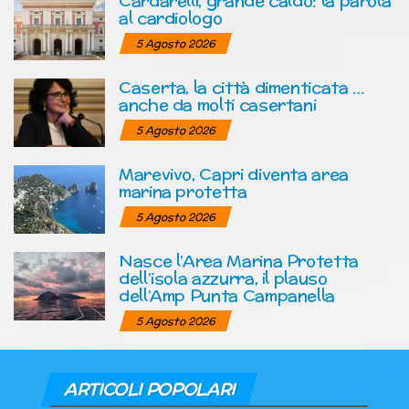
Cardarelli, grande caldo: la parola
al cardiologo
5 Agosto 2026
Caserta, la città dimenticata …
anche da molti casertani
5 Agosto 2026
Marevivo, Capri diventa area
marina protetta
5 Agosto 2026
Nasce l’Area Marina Protetta
dell’isola azzurra, il plauso
dell’Amp Punta Campanella
5 Agosto 2026
ARTICOLI POPOLARI