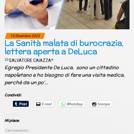
13 Dicembre 2023
La Sanità malata di burocrazia,
lettera aperta a DeLuca
Di
SALVATORE CAIAZZA*
Egregio Presidente De Luca, sono un cittadino
napoletano e ho bisogno di fare una visita medica,
perché da un po’…
Condividi:
E-mail
WhatsApp
Stampa
Mi piace:
Caricamento...