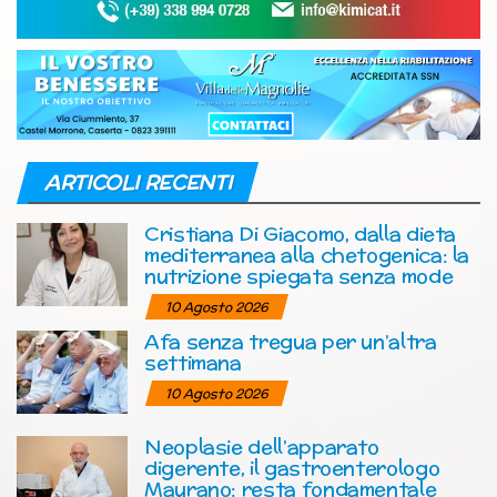
ARTICOLI RECENTI
Cristiana Di Giacomo, dalla dieta
mediterranea alla chetogenica: la
nutrizione spiegata senza mode
10 Agosto 2026
Afa senza tregua per un’altra
settimana
10 Agosto 2026
Neoplasie dell’apparato
digerente, il gastroenterologo
Maurano: resta fondamentale