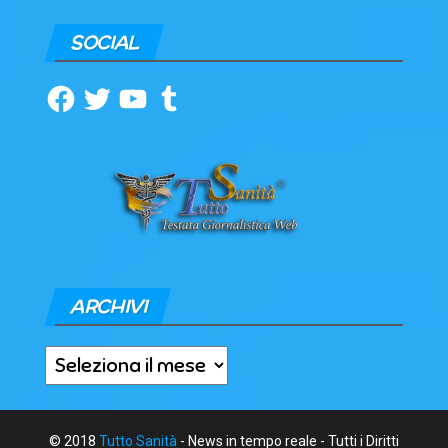
SOCIAL
Facebook
Twitter
YouTube
Tumblr
ARCHIVI
Archivi
© 2018
Tutto Sanità
- News in tempo reale - Tutti i Diritti