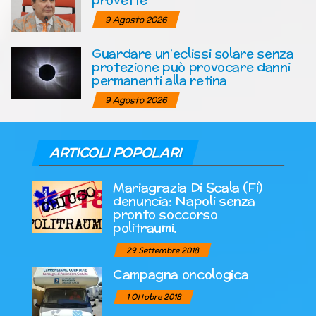
9 Agosto 2026
Guardare un’eclissi solare senza
protezione può provocare danni
permanenti alla retina
9 Agosto 2026
ARTICOLI POPOLARI
Mariagrazia Di Scala (Fi)
denuncia: Napoli senza
pronto soccorso
politraumi.
29 Settembre 2018
Campagna oncologica
1 Ottobre 2018