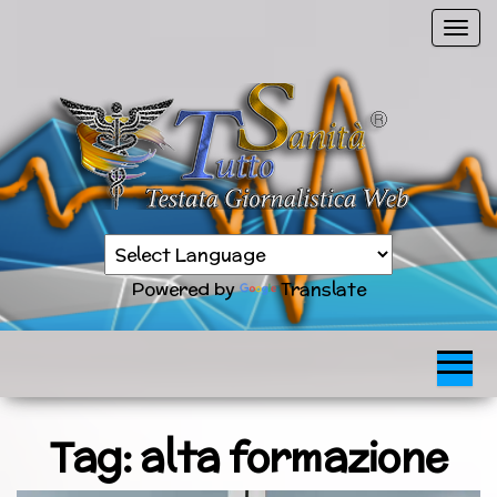
Vai
C
al
o
contenuto
m
m
u
t
a
n
Sanità
a
TuttoSanità
news
v
in
Powered by
Translate
tempo
i
reale
g
a
z
i
o
Tag:
alta formazione
n
e