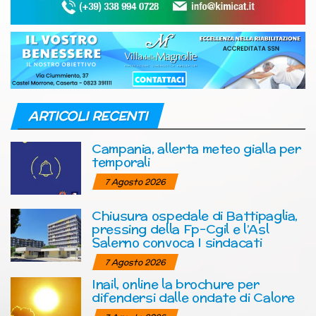
ARTICOLI RECENTI
Campania, allerta meteo gialla per
temporali
7 Agosto 2026
Chiusura ospedale di Battipaglia,
pressing della Fp-Cgil e l’Asl
Salerno convoca I sindacati
7 Agosto 2026
Inail, online la brochure per
difendersi dalle ondate di Calore