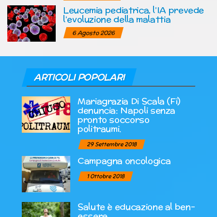
Leucemia pediatrica, l’IA prevede
l’evoluzione della malattia
6 Agosto 2026
ARTICOLI POPOLARI
Mariagrazia Di Scala (Fi)
denuncia: Napoli senza
pronto soccorso
politraumi.
29 Settembre 2018
Campagna oncologica
1 Ottobre 2018
Salute è educazione al ben-
essere.