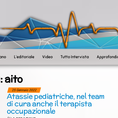
ità
toSanità
ws
mpo
le
iano
L’editoriale
Video
Tutto Intervista
Approfondi
:
aito
25 Gennaio 2022
Atassie pediatriche, nel team
di cura anche il terapista
occupazionale