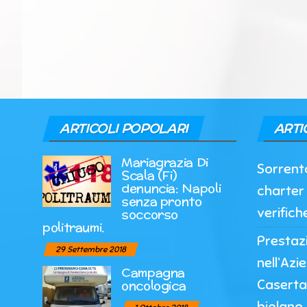
ARTICOLI POPOLARI
ARTI
Mariagrazia Di
Sorrento
Scala (Fi)
denuncia: Napoli
charter 
senza pronto
verifich
soccorso
politraumi.
Prestazi
29 Settembre 2018
nell’Azi
Campagna
Caserta
oncologica
biplano