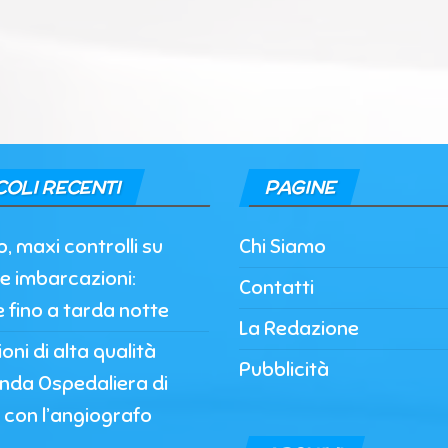
COLI RECENTI
PAGINE
, maxi controlli su
Chi Siamo
e imbarcazioni:
Contatti
e fino a tarda notte
La Redazione
oni di alta qualità
Pubblicità
enda Ospedaliera di
 con l’angiografo