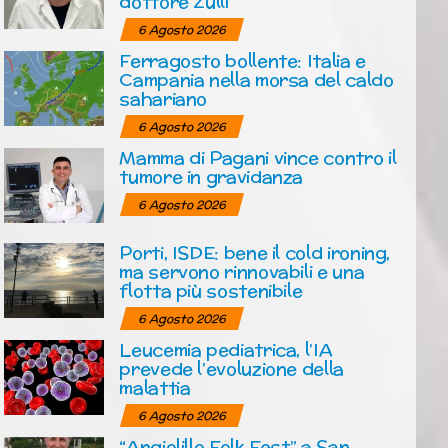
dottore Zulli
6 Agosto 2026
Ferragosto bollente: Italia e
Campania nella morsa del caldo
sahariano
6 Agosto 2026
Mamma di Pagani vince contro il
tumore in gravidanza
6 Agosto 2026
Porti, ISDE: bene il cold ironing,
ma servono rinnovabili e una
flotta più sostenibile
6 Agosto 2026
Leucemia pediatrica, l’IA
prevede l’evoluzione della
malattia
6 Agosto 2026
“Angiolillo Folk Fest” a San