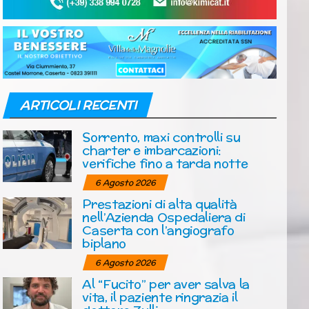
ARTICOLI RECENTI
Sorrento, maxi controlli su
charter e imbarcazioni:
verifiche fino a tarda notte
6 Agosto 2026
Prestazioni di alta qualità
nell’Azienda Ospedaliera di
Caserta con l’angiografo
biplano
6 Agosto 2026
Al “Fucito” per aver salva la
vita, il paziente ringrazia il