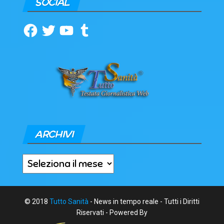
SOCIAL
Facebook
Twitter
YouTube
Tumblr
ARCHIVI
Archivi
© 2018
Tutto Sanità
- News in tempo reale - Tutti i Diritti
Riservati - Powered By