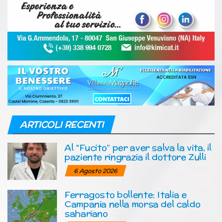
ARTICOLI RECENTI
Al “Fucito” per aver salva la vita, il
paziente ringrazia il dottore Zulli
6 Agosto 2026
Ferragosto bollente: Italia e
Campania nella morsa del caldo
sahariano