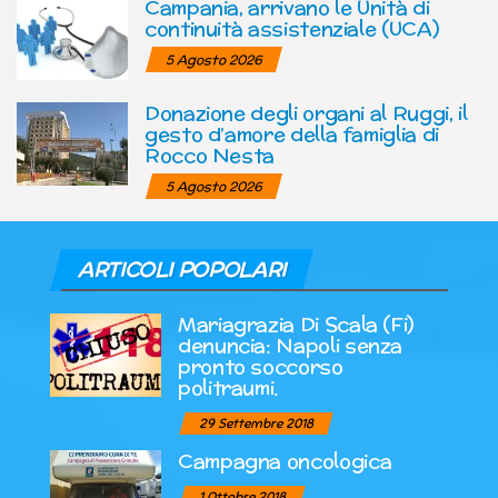
Campania, arrivano le Unità di
continuità assistenziale (UCA)
5 Agosto 2026
Donazione degli organi al Ruggi, il
gesto d’amore della famiglia di
Rocco Nesta
5 Agosto 2026
ARTICOLI POPOLARI
Mariagrazia Di Scala (Fi)
denuncia: Napoli senza
pronto soccorso
politraumi.
29 Settembre 2018
Campagna oncologica
1 Ottobre 2018