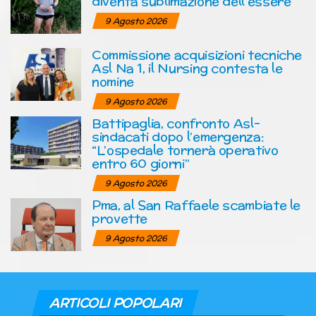
diventa sublimazione dell’essere
9 Agosto 2026
Commissione acquisizioni tecniche
Asl Na 1, il Nursing contesta le
nomine
9 Agosto 2026
Battipaglia, confronto Asl-
sindacati dopo l’emergenza:
“L’ospedale tornerà operativo
entro 60 giorni”
9 Agosto 2026
Pma, al San Raffaele scambiate le
provette
9 Agosto 2026
ARTICOLI POPOLARI