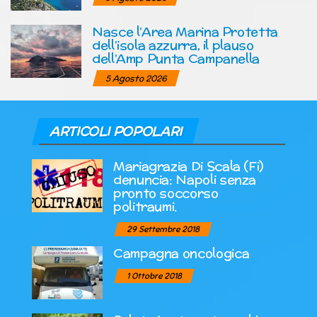
Nasce l’Area Marina Protetta
dell’isola azzurra, il plauso
dell’Amp Punta Campanella
5 Agosto 2026
ARTICOLI POPOLARI
Mariagrazia Di Scala (Fi)
denuncia: Napoli senza
pronto soccorso
politraumi.
29 Settembre 2018
Campagna oncologica
1 Ottobre 2018