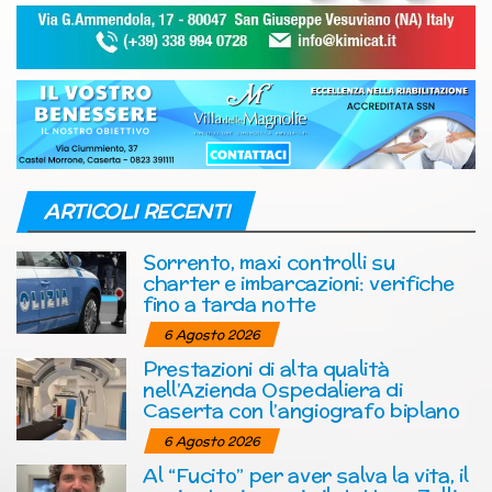
ARTICOLI RECENTI
Sorrento, maxi controlli su
charter e imbarcazioni: verifiche
fino a tarda notte
6 Agosto 2026
Prestazioni di alta qualità
nell’Azienda Ospedaliera di
Caserta con l’angiografo biplano
6 Agosto 2026
Al “Fucito” per aver salva la vita, il