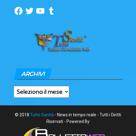
Facebook
Twitter
YouTube
Tumblr
ARCHIVI
Archivi
© 2018
Tutto Sanità
- News in tempo reale - Tutti i Diritti
Riservati - Powered By