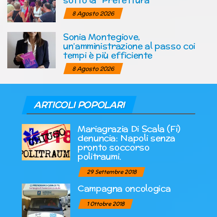
8 Agosto 2026
Sonia Montegiove,
un’amministrazione al passo coi
tempi è più efficiente
8 Agosto 2026
ARTICOLI POPOLARI
Mariagrazia Di Scala (Fi)
denuncia: Napoli senza
pronto soccorso
politraumi.
29 Settembre 2018
Campagna oncologica
1 Ottobre 2018