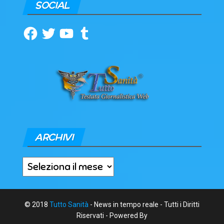
SOCIAL
Facebook
Twitter
YouTube
Tumblr
ARCHIVI
Archivi
© 2018
Tutto Sanità
- News in tempo reale - Tutti i Diritti
Riservati - Powered By