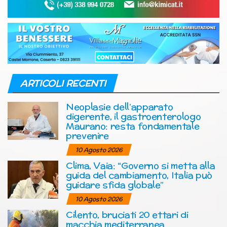
ARTICOLI RECENTI
Neoplasie dell’apparato
digerente, il gastroenterologo
Maurano: resta fondamentale
prevenire
10 Agosto 2026
Clima, Vaia: “Governo si metta alla
guida del cambiamento, Italia può
guidare sfida globale”
10 Agosto 2026
Cilento, bruciati 20 ettari di
macchia mediterranea