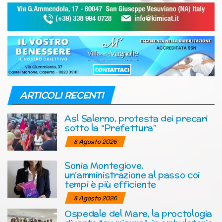
ARTICOLI RECENTI
Asl Salerno, protesta dei precari
sotto la “Prefettura”
8 Agosto 2026
Sonia Montegiove,
un’amministrazione al passo coi
tempi è più efficiente
8 Agosto 2026
Ospedale del Mare, la proctologia