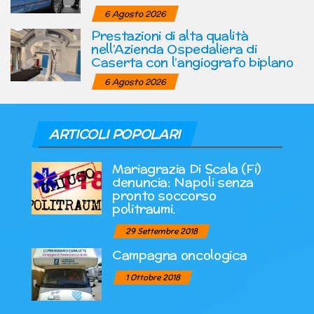
6 Agosto 2026
Prestazioni di alta qualità
nell’Azienda Ospedaliera di
Caserta con l’angiografo biplano
6 Agosto 2026
ARTICOLI POPOLARI
Mariagrazia Di Scala (Fi)
denuncia: Napoli senza
pronto soccorso
politraumi.
29 Settembre 2018
Campagna oncologica
1 Ottobre 2018