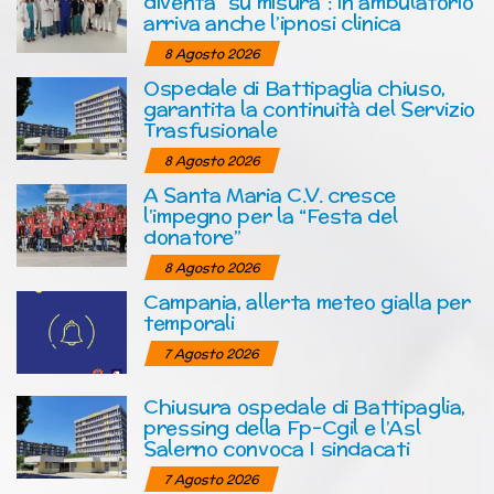
diventa “su misura”: in ambulatorio
arriva anche l’ipnosi clinica
8 Agosto 2026
Ospedale di Battipaglia chiuso,
garantita la continuità del Servizio
Trasfusionale
8 Agosto 2026
A Santa Maria C.V. cresce
l’impegno per la “Festa del
donatore”
8 Agosto 2026
Campania, allerta meteo gialla per
temporali
7 Agosto 2026
Chiusura ospedale di Battipaglia,
pressing della Fp-Cgil e l’Asl
Salerno convoca I sindacati
7 Agosto 2026