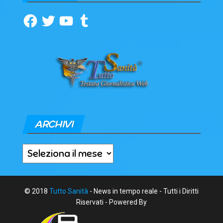
Facebook
Twitter
YouTube
Tumblr
ARCHIVI
Archivi
© 2018
Tutto Sanità
- News in tempo reale - Tutti i Diritti
Riservati - Powered By