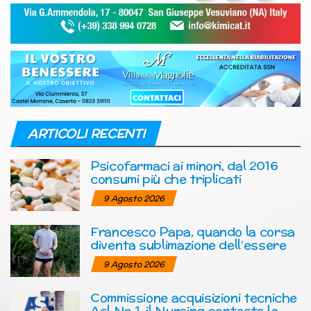
ARTICOLI RECENTI
Psicofarmaci ai minori, dal 2016
consumi più che triplicati
9 Agosto 2026
Francesco Papa, quando la corsa
diventa sublimazione dell’essere
9 Agosto 2026
Commissione acquisizioni tecniche
Asl Na 1, il Nursing contesta le