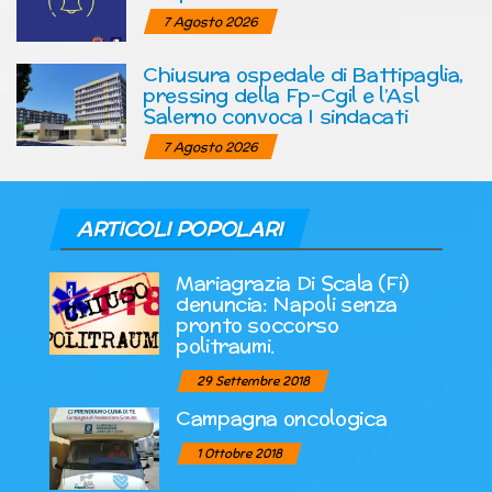
7 Agosto 2026
Chiusura ospedale di Battipaglia,
pressing della Fp-Cgil e l’Asl
Salerno convoca I sindacati
7 Agosto 2026
ARTICOLI POPOLARI
Mariagrazia Di Scala (Fi)
denuncia: Napoli senza
pronto soccorso
politraumi.
29 Settembre 2018
Campagna oncologica
1 Ottobre 2018