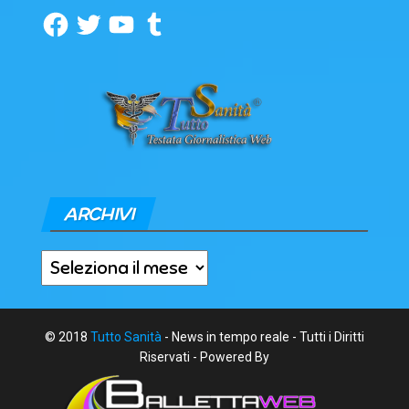
Facebook
Twitter
YouTube
Tumblr
ARCHIVI
Archivi
© 2018
Tutto Sanità
- News in tempo reale - Tutti i Diritti
Riservati - Powered By