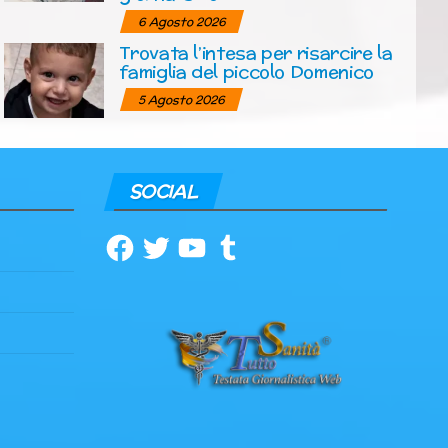
6 Agosto 2026
Trovata l’intesa per risarcire la
famiglia del piccolo Domenico
5 Agosto 2026
SOCIAL
Facebook
Twitter
YouTube
Tumblr