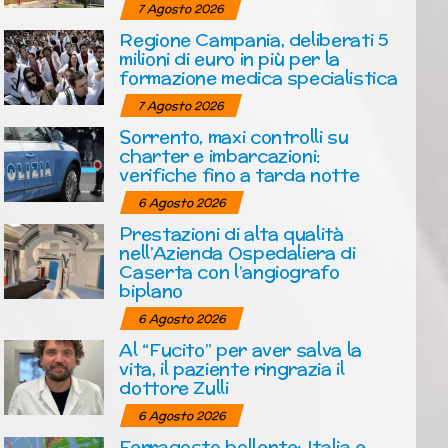
7 Agosto 2026
Regione Campania, deliberati 5
milioni di euro in più per la
formazione medica specialistica
7 Agosto 2026
Sorrento, maxi controlli su
charter e imbarcazioni:
verifiche fino a tarda notte
6 Agosto 2026
Prestazioni di alta qualità
nell’Azienda Ospedaliera di
Caserta con l’angiografo
biplano
6 Agosto 2026
Al “Fucito” per aver salva la
vita, il paziente ringrazia il
dottore Zulli
6 Agosto 2026
Ferragosto bollente: Italia e