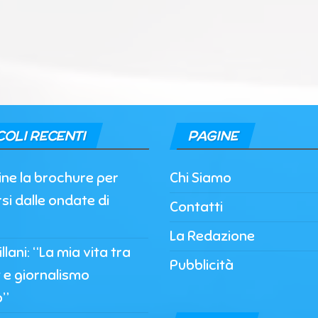
COLI RECENTI
PAGINE
nline la brochure per
Chi Siamo
si dalle ondate di
Contatti
La Redazione
llani: “La mia vita tra
Pubblicità
 e giornalismo
o”