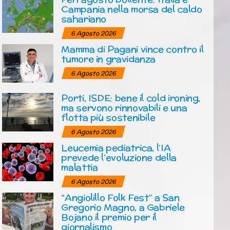
Campania nella morsa del caldo
sahariano
6 Agosto 2026
Mamma di Pagani vince contro il
tumore in gravidanza
6 Agosto 2026
Porti, ISDE: bene il cold ironing,
ma servono rinnovabili e una
flotta più sostenibile
6 Agosto 2026
Leucemia pediatrica, l’IA
prevede l’evoluzione della
malattia
6 Agosto 2026
“Angiolillo Folk Fest” a San
Gregorio Magno, a Gabriele
Bojano il premio per il
giornalismo