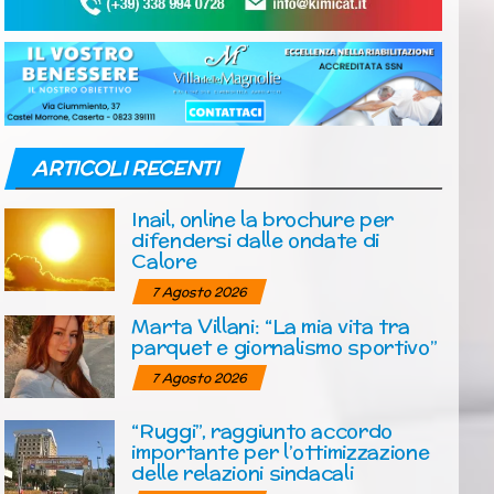
ARTICOLI RECENTI
Inail, online la brochure per
difendersi dalle ondate di
Calore
7 Agosto 2026
Marta Villani: “La mia vita tra
parquet e giornalismo sportivo”
7 Agosto 2026
“Ruggi”, raggiunto accordo
importante per l’ottimizzazione
delle relazioni sindacali