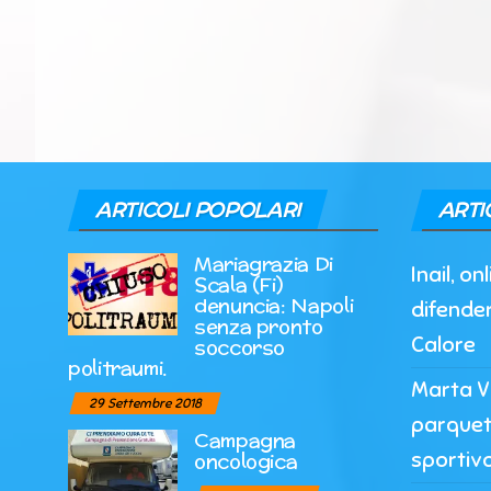
ARTICOLI POPOLARI
ARTI
Mariagrazia Di
Inail, o
Scala (Fi)
denuncia: Napoli
difender
senza pronto
Calore
soccorso
politraumi.
Marta Vi
29 Settembre 2018
parquet
Campagna
sportiv
oncologica