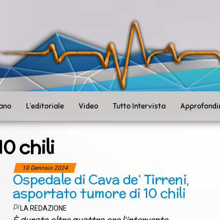
ità
toSanità
ws
mpo
le
iano
L’editoriale
Video
Tutto Intervista
Approfondi
10 chili
10 Gennaio 2024
Ospedale di Cava de’ Tirreni,
asportato tumore di 10 chili
Di
LA REDAZIONE
È durato oltre quattro ore l’intervento