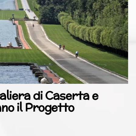
liera di Caserta e
no il Progetto