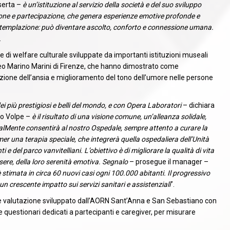
serta –
è un’istituzione al servizio della società e del suo sviluppo
zione e partecipazione, che genera esperienze emotive profonde e
contemplazione: può diventare ascolto, conforto e connessione umana.
.
e di welfare culturale sviluppate da importanti istituzioni museali
seo Marino Marini di Firenze, che hanno dimostrato come
duzione dell’ansia e miglioramento del tono dell’umore nelle persone
ei più prestigiosi e belli del mondo, e con Opera Laboratori
– dichiara
ro Volpe –
è il risultato di una visione comune, un’alleanza solidale,
RealMente consentirà al nostro Ospedale, sempre attento a curare la
imer una terapia speciale, che integrerà quella ospedaliera dell’Unità
e del parco vanvitelliani. L’obiettivo è di migliorare la qualità di vita
ssere, della loro serenità emotiva. Segnalo
– prosegue il manager –
stimata in circa 60 nuovi casi ogni 100.000 abitanti. Il progressivo
un crescente impatto sui servizi sanitari e assistenziali
”.
io e valutazione sviluppato dall’AORN Sant’Anna e San Sebastiano con
e questionari dedicati a partecipanti e caregiver, per misurare