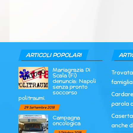
ARTICOLI POPOLARI
ARTI
Mariagrazia Di
Trovata 
Scala (Fi)
denuncia: Napoli
famigli
senza pronto
soccorso
Cardarel
politraumi.
parola a
29 Settembre 2018
Caserta,
Campagna
oncologica
anche d
1 Ottobre 2018