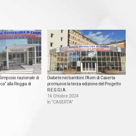
imposio nazionale di
Diabete nei bambini: l’Aorn di Caserta
ica” alla Reggia di
promuove la terza edizione del Progetto
R.E.G.G.I.A.
16 Ottobre 2024
In "CASERTA"