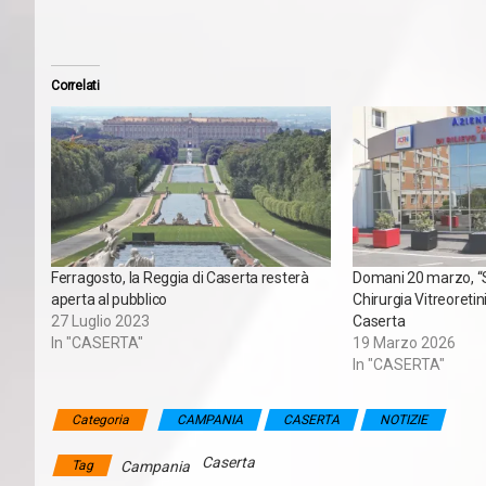
Correlati
Ferragosto, la Reggia di Caserta resterà
Domani 20 marzo, “S
aperta al pubblico
Chirurgia Vitreoretin
27 Luglio 2023
Caserta
In "CASERTA"
19 Marzo 2026
In "CASERTA"
Categoria
CAMPANIA
CASERTA
NOTIZIE
Caserta
Tag
Campania