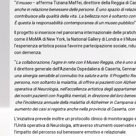
“
Il museo
– afferma Tiziana Maffei, direttore della Reggia di Ca
anche in relazione benessere delle persone. È uno spazio di rela
contribuisce alla qualità della vita. La bellezza non è soltanto 
È questa la responsabilità contemporanea di un museo pubblico
“
Il progetto si inserisce nel panorama internazionale delle pratich
come il MoMA di New York, la National Gallery di Londra e il Mu
l’esperienza artistica possa favorire partecipazione sociale, ri
con demenza.
“
La collaborazione, l’agire in rete con il Museo Reggia, che è uno d
il direttore generale dell’Azienda Ospedaliera di Caserta, Genna
una sinergia sensibile al connubio tra salute e arte. Il Progetto 
persona, non soltanto la malattia, di offrire ai pazienti con Alzhe
operativa di Neurologia, nell’eccellenza artistica degli appartamenti 
dei nostri pazienti con fragilità mentali, in direzione del loro bene
che l’incidenza annuale della malattia di Alzheimer in Campania è 
aumento dei casi si registra anche nella provincia di Caserta, con 
L’iniziativa prevede inoltre un protocollo clinico di monitoragg
l’Unità operativa di Neurologia, attraverso strumenti osservativi 
l’impatto del percorso sul benessere emotivo e relazionale.