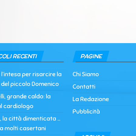
COLI RECENTI
PAGINE
l’intesa per risarcire la
Chi Siamo
a del piccolo Domenico
Contatti
li, grande caldo: la
La Redazione
l cardiologo
Pubblicità
 la città dimenticata …
a molti casertani