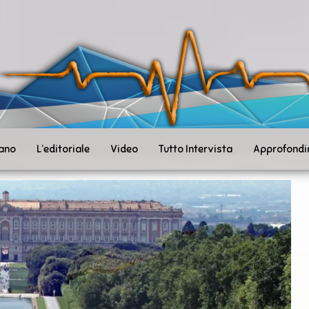
ità
toSanità
ws
mpo
le
iano
L’editoriale
Video
Tutto Intervista
Approfondi