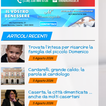
ARTICOLI RECENTI
Trovata l’intesa per risarcire la
famiglia del piccolo Domenico
5 Agosto 2026
Cardarelli, grande caldo: la
parola al cardiologo
5 Agosto 2026
Caserta, la città dimenticata …
anche da molti casertani
5 Agosto 2026