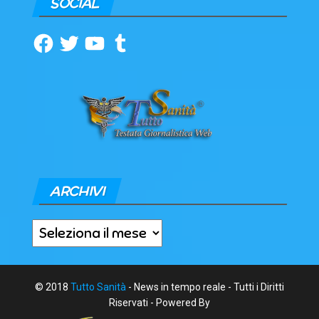
SOCIAL
Facebook
Twitter
YouTube
Tumblr
ARCHIVI
Archivi
© 2018
Tutto Sanità
- News in tempo reale - Tutti i Diritti
Riservati - Powered By