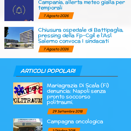
Campania, allerta meteo gialla per
temporali
7 Agosto 2026
Chiusura ospedale di Battipaglia,
pressing della Fp-Cgil e l’Asl
Salerno convoca I sindacati
7 Agosto 2026
ARTICOLI POPOLARI
Mariagrazia Di Scala (Fi)
denuncia: Napoli senza
pronto soccorso
politraumi.
29 Settembre 2018
Campagna oncologica
1 Ottobre 2018