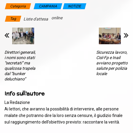
Categoria
CAMPANIA
NOTIZIE
online
Tag
Liste d'attesa
Direttori generali,
Sicurezza lavoro,
i nomi sono stati
Cisl-Fp e Inail
“secretati” ma
avviano progetto
qualcosa trapela
salute per polizia
dal “bunker
locale
deluchiano”
Info sull'autore
La Redazione
Ai lettori, che avranno la possibilità di intervenire, alle persone
malate che potranno dire la loro senza censure, il giudizio finale
sul raggiungimento dell’obiettivo previsto: raccontare la verità.