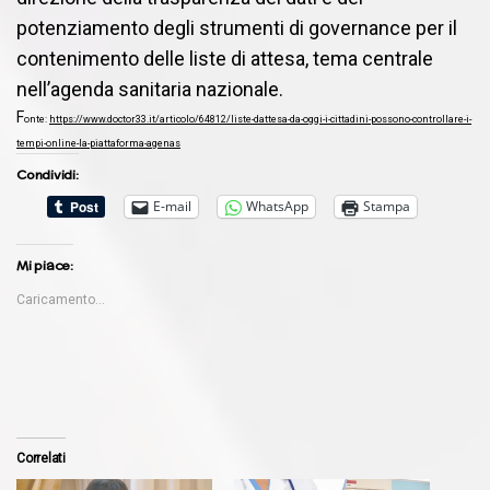
potenziamento degli strumenti di governance per il
contenimento delle liste di attesa, tema centrale
nell’agenda sanitaria nazionale.
F
onte:
https://www.doctor33.it/articolo/64812/liste-dattesa-da-oggi-i-cittadini-possono-controllare-i-
tempi-online-la-piattaforma-agenas
Condividi:
E-mail
WhatsApp
Stampa
Mi piace:
Caricamento...
Correlati