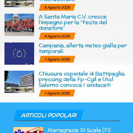
8 Agosto 2026
A Santa Maria C.V. cresce
l’impegno per la “Festa del
donatore”
8 Agosto 2026
Campania, allerta meteo gialla per
temporali
7 Agosto 2026
Chiusura ospedale di Battipaglia,
pressing della Fp-Cgil e l’Asl
Salerno convoca I sindacati
7 Agosto 2026
ARTICOLI POPOLARI
Mariagrazia Di Scala (Fi)