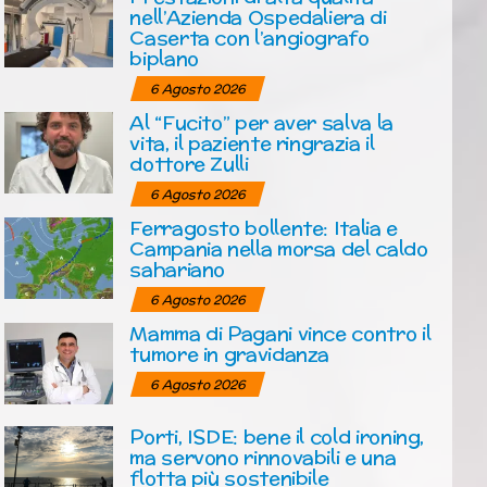
nell’Azienda Ospedaliera di
Caserta con l’angiografo
biplano
6 Agosto 2026
Al “Fucito” per aver salva la
vita, il paziente ringrazia il
dottore Zulli
6 Agosto 2026
Ferragosto bollente: Italia e
Campania nella morsa del caldo
sahariano
6 Agosto 2026
Mamma di Pagani vince contro il
tumore in gravidanza
6 Agosto 2026
Porti, ISDE: bene il cold ironing,
ma servono rinnovabili e una
flotta più sostenibile