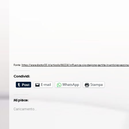
Fonte:
https://www.doctor33.it/articolo/66224/influenza-sip-stagione-partita-in-anticipo-vaccina
Condividi:
E-mail
WhatsApp
Stampa
Mi piace:
Caricamento...