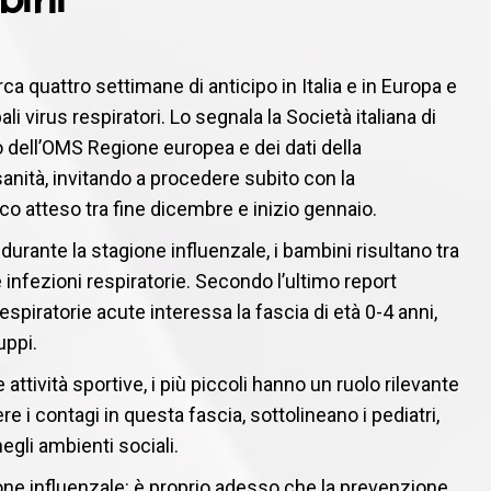
ca quattro settimane di anticipo in Italia e in Europa e
i virus respiratori. Lo segnala la Società italiana di
o dell’OMS Regione europea e dei dati della
sanità, invitando a procedere subito con la
cco atteso tra fine dicembre e inizio gennaio.
urante la stagione influenzale, i bambini risultano tra
infezioni respiratorie. Secondo l’ultimo report
espiratorie acute interessa la fascia di età 0-4 anni,
uppi.
e attività sportive, i più piccoli hanno un ruolo rilevante
e i contagi in questa fascia, sottolineano i pediatri,
negli ambienti sociali.
ione influenzale: è proprio adesso che la prevenzione