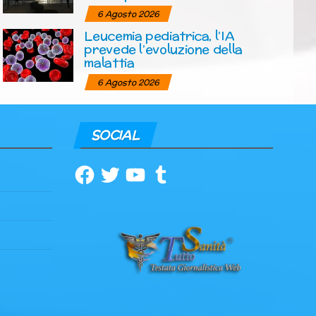
6 Agosto 2026
Leucemia pediatrica, l’IA
prevede l’evoluzione della
malattia
6 Agosto 2026
SOCIAL
Facebook
Twitter
YouTube
Tumblr