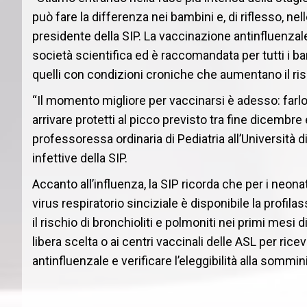
può fare la differenza nei bambini e, di riflesso, nel
presidente della SIP. La vaccinazione antinfluenzal
società scientifica ed è raccomandata per tutti i bam
quelli con condizioni croniche che aumentano il ri
“Il momento migliore per vaccinarsi è adesso: farl
arrivare protetti al picco previsto tra fine dicembr
professoressa ordinaria di Pediatria all’Università 
infettive della SIP.
Accanto all’influenza, la SIP ricorda che per i neonati
virus respiratorio sinciziale è disponibile la profi
il rischio di bronchioliti e polmoniti nei primi mesi d
libera scelta o ai centri vaccinali delle ASL per ric
antinfluenzale e verificare l’eleggibilità alla sommin