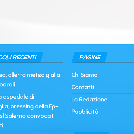
COLI RECENTI
PAGINE
, allerta meteo gialla
Chi Siamo
porali
Contatti
a ospedale di
La Redazione
lia, pressing della Fp-
Pubblicità
’Asl Salerno convoca I
ti