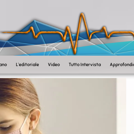
ità
toSanità
ws
mpo
le
iano
L’editoriale
Video
Tutto Intervista
Approfondi