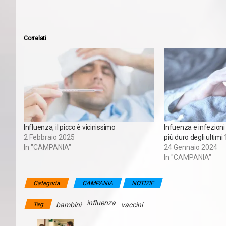
Correlati
Influenza, il picco è vicinissimo
Infuenza e infezioni 
2 Febbraio 2025
più duro degli ultimi
In "CAMPANIA"
24 Gennaio 2024
In "CAMPANIA"
Categoria
CAMPANIA
NOTIZIE
influenza
Tag
bambini
vaccini