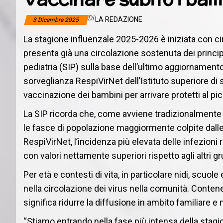
Di
LA REDAZIONE
3 Dicembre 2025
La stagione influenzale 2025-2026 è iniziata con cir
presenta già una circolazione sostenuta dei principal
pediatria (SIP) sulla base dell’ultimo aggiornament
sorveglianza RespiVirNet dell’Istituto superiore di 
vaccinazione dei bambini per arrivare protetti al pi
La SIP ricorda che, come avviene tradizionalmente d
le fasce di popolazione maggiormente colpite dalle 
RespiVirNet, l’incidenza più elevata delle infezioni r
con valori nettamente superiori rispetto agli altri gr
Per età e contesti di vita, in particolare nidi, scuole 
nella circolazione dei virus nella comunità. Contener
significa ridurre la diffusione in ambito familiare e 
“Stiamo entrando nella fase più intensa della stag