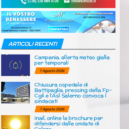
ARTICOLI RECENTI
Campania, allerta meteo gialla
per temporali
7 Agosto 2026
Chiusura ospedale di
Battipaglia, pressing della Fp-
Cgil e l’Asl Salerno convoca I
sindacati
7 Agosto 2026
Inail, online la brochure per
difendersi dalle ondate di
Calore