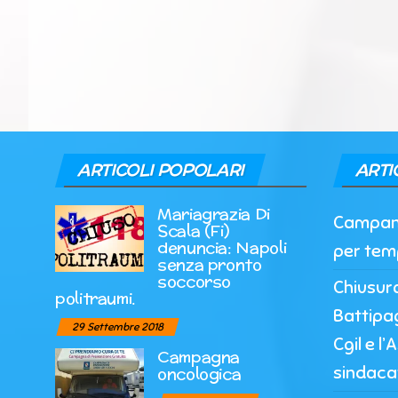
ARTICOLI POPOLARI
ARTI
Mariagrazia Di
Campania
Scala (Fi)
denuncia: Napoli
per tem
senza pronto
soccorso
Chiusur
politraumi.
Battipag
29 Settembre 2018
Cgil e l
Campagna
sindaca
oncologica