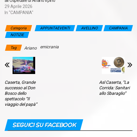
all’Ospedale di Ariano Irpino
29 Aprile 2026
In "CAMPANIA"
Categoria
APPUNTAEVENTI
AVELLINO
CAMPANIA
NOTIZIE
emicrania
Tag
Ariano
Caserta, Grande
Asl Caserta, “La
successo al Don
Corrida: Sanitari
Bosco dello
allo Sbaraglio”
spettacolo “Il
viaggio del papà”
SEGUICI SU FACEBOOK