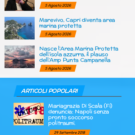
5 Agosto 2026
Marevivo, Capri diventa area
marina protetta
5 Agosto 2026
Nasce l’Area Marina Protetta
dell’isola azzurra, il plauso
dell’Amp Punta Campanella
5 Agosto 2026
ARTICOLI POPOLARI
Mariagrazia Di Scala (Fi)
denuncia: Napoli senza
pronto soccorso
politraumi.
29 Settembre 2018