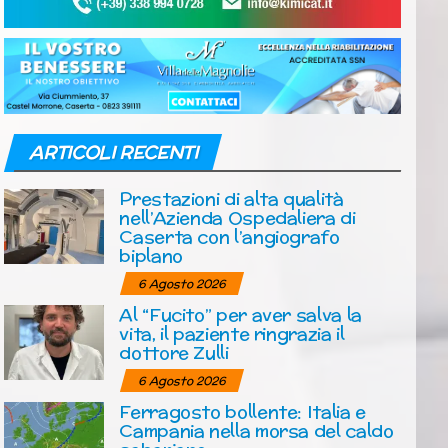
ARTICOLI RECENTI
Prestazioni di alta qualità
nell’Azienda Ospedaliera di
Caserta con l’angiografo
biplano
6 Agosto 2026
Al “Fucito” per aver salva la
vita, il paziente ringrazia il
dottore Zulli
6 Agosto 2026
Ferragosto bollente: Italia e
Campania nella morsa del caldo