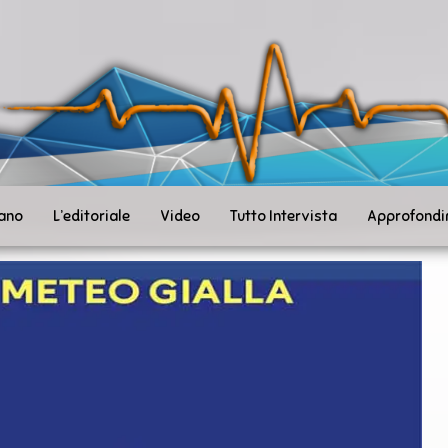
ità
toSanità
ws
mpo
le
iano
L’editoriale
Video
Tutto Intervista
Approfondi