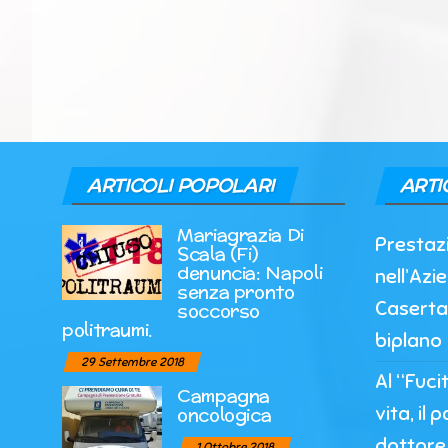
ARTICOLI POPOLARI
ARTI
Mariagrazia Di
Prestazi
Scala (Fi)
denuncia: Napoli
nell’Azi
senza pronto
Caserta
soccorso
politraumi.
biplano
29 Settembre 2018
Al “Fuci
Campagna
vita, il 
oncologica
dottore 
1 Ottobre 2018