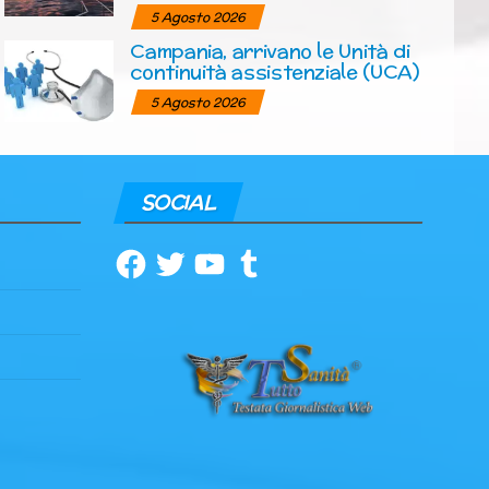
5 Agosto 2026
Campania, arrivano le Unità di
continuità assistenziale (UCA)
5 Agosto 2026
SOCIAL
Facebook
Twitter
YouTube
Tumblr