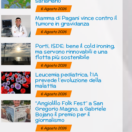
sahariano
6 Agosto 2026
Mamma di Pagani vince contro il
tumore in gravidanza
6 Agosto 2026
Porti, ISDE: bene il cold ironing,
ma servono rinnovabili e una
flotta più sostenibile
6 Agosto 2026
Leucemia pediatrica, l’IA
prevede l’evoluzione della
malattia
6 Agosto 2026
“Angiolillo Folk Fest” a San
Gregorio Magno, a Gabriele
Bojano il premio per il
giornalismo
6 Agosto 2026