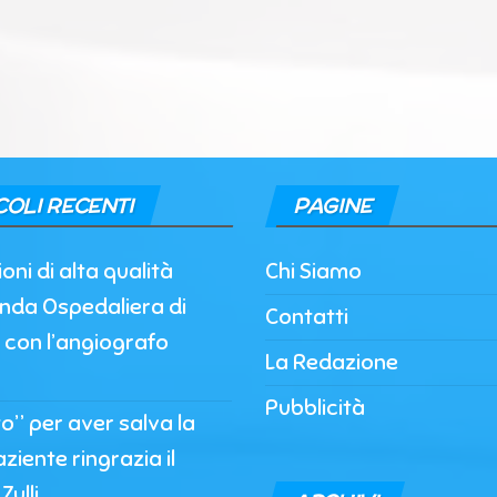
COLI RECENTI
PAGINE
oni di alta qualità
Chi Siamo
enda Ospedaliera di
Contatti
 con l’angiografo
La Redazione
Pubblicità
to” per aver salva la
paziente ringrazia il
Zulli