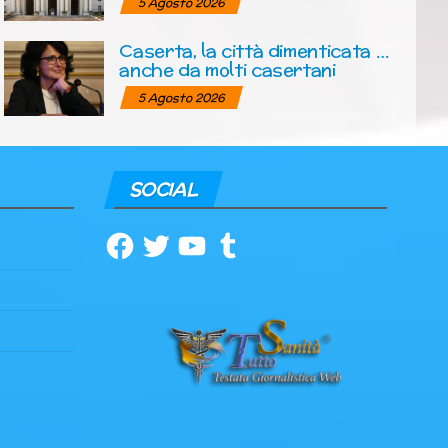
5 Agosto 2026
Caserta, la città dimenticata …
anche da molti casertani
5 Agosto 2026
SOCIAL
Facebook
Twitter
YouTube
Tumblr