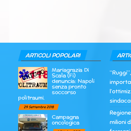
ARTICOLI POPOLARI
ARTI
Mariagrazia Di
“Ruggi”
Scala (Fi)
denuncia: Napoli
importa
senza pronto
l’ottimi
soccorso
politraumi.
sindacal
29 Settembre 2018
Regione
Campagna
milioni d
oncologica