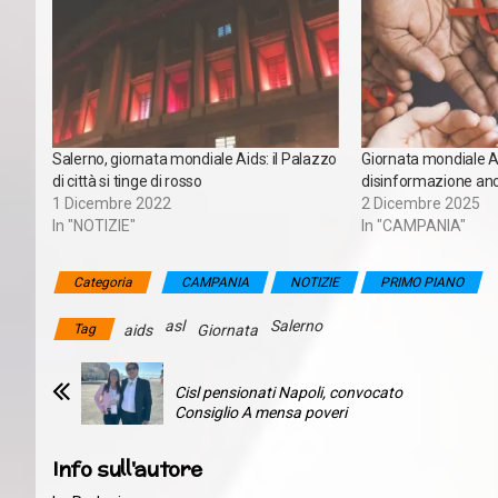
Salerno, giornata mondiale Aids: il Palazzo
Giornata mondiale Ai
di città si tinge di rosso
disinformazione anc
1 Dicembre 2022
2 Dicembre 2025
In "NOTIZIE"
In "CAMPANIA"
Categoria
CAMPANIA
NOTIZIE
PRIMO PIANO
asl
Salerno
Tag
aids
Giornata
Cisl pensionati Napoli, convocato
Consiglio A mensa poveri
Info sull'autore