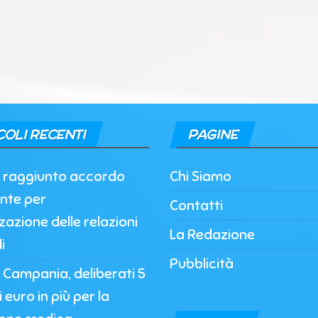
COLI RECENTI
PAGINE
, raggiunto accordo
Chi Siamo
nte per
Contatti
zzazione delle relazioni
La Redazione
i
Pubblicità
 Campania, deliberati 5
i euro in più per la