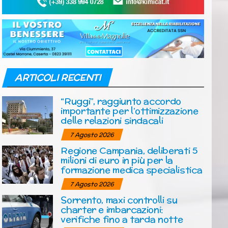
ARTICOLI RECENTI
“Ruggi”, raggiunto accordo
importante per l’ottimizzazione
delle relazioni sindacali
7 Agosto 2026
Regione Campania, deliberati 5
milioni di euro in più per la
formazione medica specialistica
7 Agosto 2026
Sorrento, maxi controlli su
charter e imbarcazioni:
verifiche fino a tarda notte