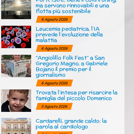
ma servono rinnovabili e una
flotta più sostenibile
6 Agosto 2026
Leucemia pediatrica, l’IA
prevede l’evoluzione della
malattia
6 Agosto 2026
“Angiolillo Folk Fest” a San
Gregorio Magno, a Gabriele
Bojano il premio per il
giornalismo
6 Agosto 2026
Trovata l’intesa per risarcire la
famiglia del piccolo Domenico
5 Agosto 2026
Cardarelli, grande caldo: la
parola al cardiologo