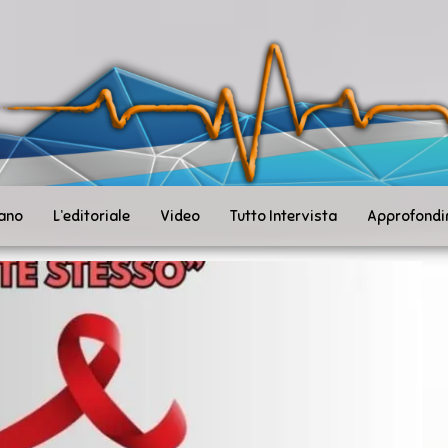
ità
toSanità
ws
mpo
le
iano
L’editoriale
Video
Tutto Intervista
Approfondi