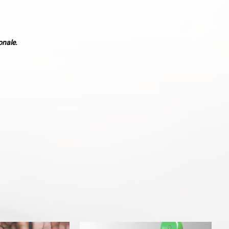
onale.