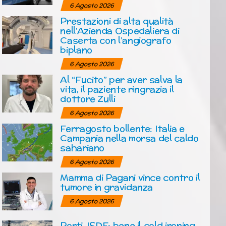
6 Agosto 2026
Prestazioni di alta qualità
nell’Azienda Ospedaliera di
Caserta con l’angiografo
biplano
6 Agosto 2026
Al “Fucito” per aver salva la
vita, il paziente ringrazia il
dottore Zulli
6 Agosto 2026
Ferragosto bollente: Italia e
Campania nella morsa del caldo
sahariano
6 Agosto 2026
Mamma di Pagani vince contro il
tumore in gravidanza
6 Agosto 2026
Porti, ISDE: bene il cold ironing,