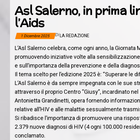
Asl Salerno, in prima 
l’Aids
Di
LA REDAZIONE
1 Dicembre 2025
L’Asl Salerno celebra, come ogni anno, la Giornata 
promuovendo iniziative volte alla sensibilizzazion
e sull’importanza della prevenzione e della diagnos
Il tema scelto per l’edizione 2025 è: “Superare le dif
L’Asl Salerno è da sempre impegnata con le sue strutt
attraverso il proprio Centro “Giusy”, incardinato ne
Antonietta Grandinetti, opera fornendo informazio
relative all’HIV e alle malattie sessualmente trasmis
Si ribadisce l’importanza di promuovere una risposta s
2.379 nuove diagnosi di HIV (4 ogni 100.000 resident
conclamato.