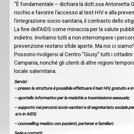
“È fondamentale – dichiara la dott.ssa Antonietta 
rischio e favorire l’accesso al test HIV e alla preve
l’integrazione socio-sanitaria, il contrasto dello stig
La fine dell’AIDS come minaccia per la salute pubbl
indietro. Invitiamo tutti a non interrompere i perco
prevenzione restano sfide aperte. Ma noi ci siamo!
Possono rivolgersi al Centro “Giusy” tutti i cittadini 
Campania, nonché gli utenti di altre regioni tempora
locale salernitana.
Servizi:
– presso la struttura è possibile effettuare il test HIV, gratuito e
– sportello informativo per le malattie a trasmissione sessuale;
– supporto nei percorsi socio-sanitari e di segretariato sociale per 
e/o in AIDS;
– counselling medico con pazienti, partener e familiari.
Sede e contatti: