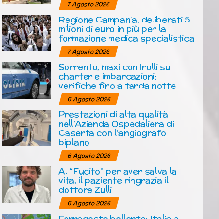
7 Agosto 2026
Regione Campania, deliberati 5
milioni di euro in più per la
formazione medica specialistica
7 Agosto 2026
Sorrento, maxi controlli su
charter e imbarcazioni:
verifiche fino a tarda notte
6 Agosto 2026
Prestazioni di alta qualità
nell’Azienda Ospedaliera di
Caserta con l’angiografo
biplano
6 Agosto 2026
Al “Fucito” per aver salva la
vita, il paziente ringrazia il
dottore Zulli
6 Agosto 2026
Ferragosto bollente: Italia e