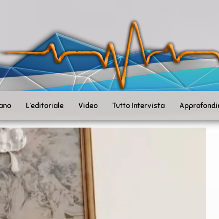
ità
toSanità
ws
mpo
le
iano
L’editoriale
Video
Tutto Intervista
Approfondi