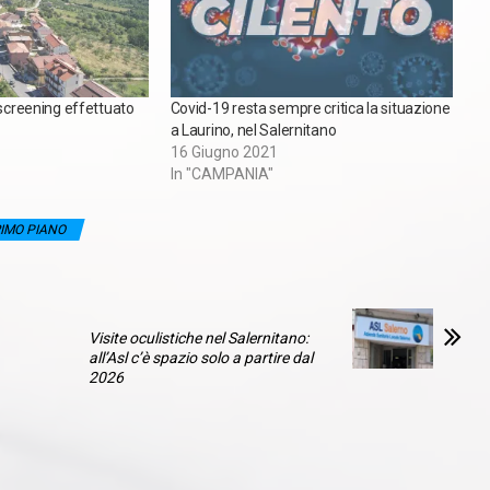
 screening effettuato
Covid-19 resta sempre critica la situazione
a Laurino, nel Salernitano
16 Giugno 2021
In "CAMPANIA"
IMO PIANO
Visite oculistiche nel Salernitano:
all’Asl c’è spazio solo a partire dal
2026