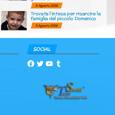
6 Agosto 2026
Trovata l’intesa per risarcire la
famiglia del piccolo Domenico
5 Agosto 2026
SOCIAL
Facebook
Twitter
YouTube
Tumblr