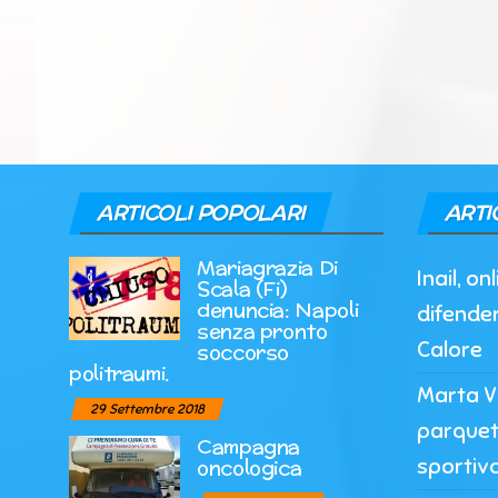
ARTICOLI POPOLARI
ARTI
Mariagrazia Di
Inail, o
Scala (Fi)
denuncia: Napoli
difender
senza pronto
Calore
soccorso
politraumi.
Marta Vi
29 Settembre 2018
parquet
Campagna
sportiv
oncologica