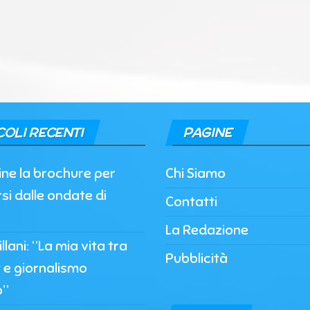
COLI RECENTI
PAGINE
nline la brochure per
Chi Siamo
si dalle ondate di
Contatti
La Redazione
llani: “La mia vita tra
Pubblicità
 e giornalismo
o”