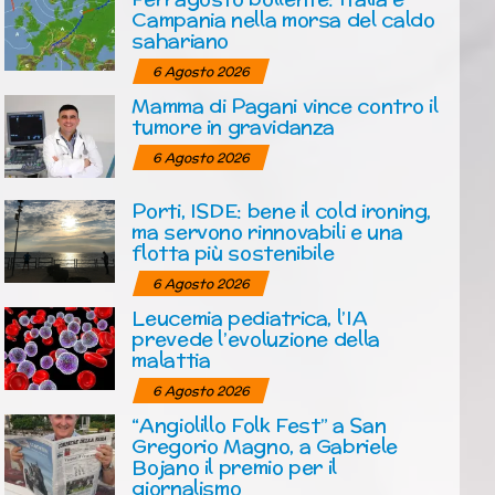
Campania nella morsa del caldo
sahariano
6 Agosto 2026
Mamma di Pagani vince contro il
tumore in gravidanza
6 Agosto 2026
Porti, ISDE: bene il cold ironing,
ma servono rinnovabili e una
flotta più sostenibile
6 Agosto 2026
Leucemia pediatrica, l’IA
prevede l’evoluzione della
malattia
6 Agosto 2026
“Angiolillo Folk Fest” a San
Gregorio Magno, a Gabriele
Bojano il premio per il
giornalismo