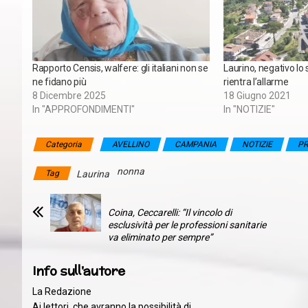
Rapporto Censis, walfere: gli italiani non se
Laurino, negativo lo
ne fidano più
rientra l’allarme
8 Dicembre 2025
18 Giugno 2021
In "APPROFONDIMENTI"
In "NOTIZIE"
Categoria
AVELLINO
CAMPANIA
NOTIZIE
PR
nonna
Tag
Laurina
Coina, Ceccarelli: “Il vincolo di
esclusività per le professioni sanitarie
va eliminato per sempre”
Info sull'autore
La Redazione
Ai lettori, che avranno la possibilità di