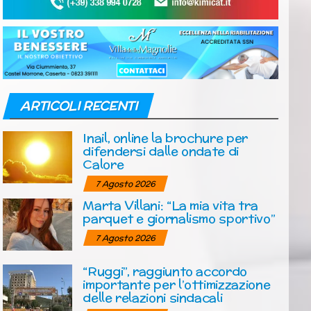
ARTICOLI RECENTI
Inail, online la brochure per
difendersi dalle ondate di
Calore
7 Agosto 2026
Marta Villani: “La mia vita tra
parquet e giornalismo sportivo”
7 Agosto 2026
“Ruggi”, raggiunto accordo
importante per l’ottimizzazione
delle relazioni sindacali