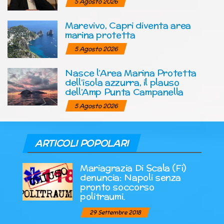
5 Agosto 2026
Marevivo, Capri diventa area
marina protetta
5 Agosto 2026
Nasce l’Area Marina Protetta
dell’isola azzurra, il plauso
dell’Amp Punta Campanella
5 Agosto 2026
ARTICOLI POPOLARI
Mariagrazia Di Scala (Fi)
denuncia: Napoli senza
pronto soccorso
politraumi.
29 Settembre 2018