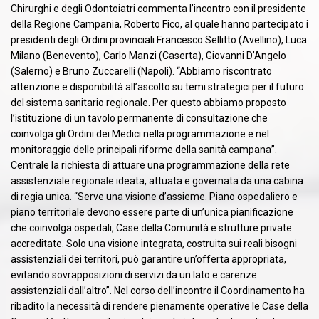
Chirurghi e degli Odontoiatri commenta l’incontro con il presidente
della Regione Campania, Roberto Fico, al quale hanno partecipato i
presidenti degli Ordini provinciali Francesco Sellitto (Avellino), Luca
Milano (Benevento), Carlo Manzi (Caserta), Giovanni D’Angelo
(Salerno) e Bruno Zuccarelli (Napoli). “Abbiamo riscontrato
attenzione e disponibilità all’ascolto su temi strategici per il futuro
del sistema sanitario regionale. Per questo abbiamo proposto
l’istituzione di un tavolo permanente di consultazione che
coinvolga gli Ordini dei Medici nella programmazione e nel
monitoraggio delle principali riforme della sanità campana”.
Centrale la richiesta di attuare una programmazione della rete
assistenziale regionale ideata, attuata e governata da una cabina
di regia unica. “Serve una visione d’assieme. Piano ospedaliero e
piano territoriale devono essere parte di un’unica pianificazione
che coinvolga ospedali, Case della Comunità e strutture private
accreditate. Solo una visione integrata, costruita sui reali bisogni
assistenziali dei territori, può garantire un’offerta appropriata,
evitando sovrapposizioni di servizi da un lato e carenze
assistenziali dall’altro”. Nel corso dell’incontro il Coordinamento ha
ribadito la necessità di rendere pienamente operative le Case della