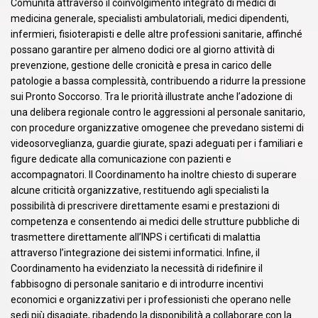
Comunità attraverso il coinvolgimento integrato di medici di
medicina generale, specialisti ambulatoriali, medici dipendenti,
infermieri, fisioterapisti e delle altre professioni sanitarie, affinché
possano garantire per almeno dodici ore al giorno attività di
prevenzione, gestione delle cronicità e presa in carico delle
patologie a bassa complessità, contribuendo a ridurre la pressione
sui Pronto Soccorso. Tra le priorità illustrate anche l’adozione di
una delibera regionale contro le aggressioni al personale sanitario,
con procedure organizzative omogenee che prevedano sistemi di
videosorveglianza, guardie giurate, spazi adeguati per i familiari e
figure dedicate alla comunicazione con pazienti e
accompagnatori. Il Coordinamento ha inoltre chiesto di superare
alcune criticità organizzative, restituendo agli specialisti la
possibilità di prescrivere direttamente esami e prestazioni di
competenza e consentendo ai medici delle strutture pubbliche di
trasmettere direttamente all’INPS i certificati di malattia
attraverso l’integrazione dei sistemi informatici. Infine, il
Coordinamento ha evidenziato la necessità di ridefinire il
fabbisogno di personale sanitario e di introdurre incentivi
economici e organizzativi per i professionisti che operano nelle
sedi più disagiate, ribadendo la disponibilità a collaborare con la