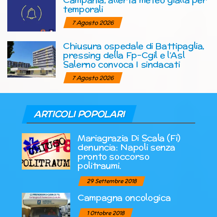
temporali
7 Agosto 2026
Chiusura ospedale di Battipaglia,
pressing della Fp-Cgil e l’Asl
Salerno convoca I sindacati
7 Agosto 2026
ARTICOLI POPOLARI
Mariagrazia Di Scala (Fi)
denuncia: Napoli senza
pronto soccorso
politraumi.
29 Settembre 2018
Campagna oncologica
1 Ottobre 2018