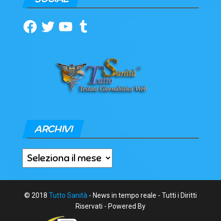
Facebook
Twitter
YouTube
Tumblr
ARCHIVI
Archivi
© 2018
Tutto Sanità
- News in tempo reale - Tutti i Diritti
Riservati - Powered By