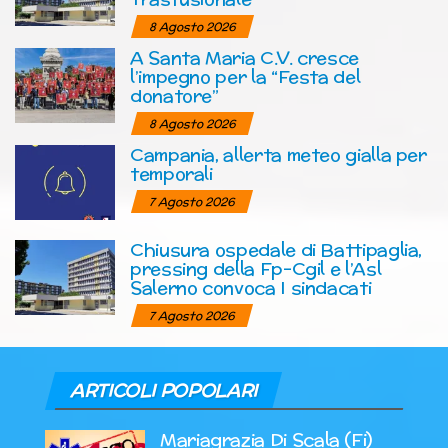
8 Agosto 2026
A Santa Maria C.V. cresce
l’impegno per la “Festa del
donatore”
8 Agosto 2026
Campania, allerta meteo gialla per
temporali
7 Agosto 2026
Chiusura ospedale di Battipaglia,
pressing della Fp-Cgil e l’Asl
Salerno convoca I sindacati
7 Agosto 2026
ARTICOLI POPOLARI
Mariagrazia Di Scala (Fi)