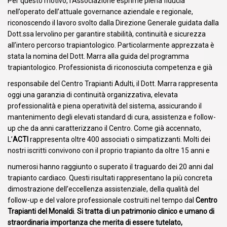
Per questo motivo, l’Associazione esprime piena fiducia
nell’operato dell’attuale governance aziendale e regionale,
riconoscendo il lavoro svolto dalla Direzione Generale guidata dalla
Dott.ssa Iervolino per garantire stabilità, continuità e sicurezza
all’intero percorso trapiantologico. Particolarmente apprezzata è
stata la nomina del Dott. Marra alla guida del programma
trapiantologico. Professionista di riconosciuta competenza e già
responsabile del Centro Trapianti Adulti, il Dott. Marra rappresenta
oggi una garanzia di continuità organizzativa, elevata
professionalità e piena operatività del sistema, assicurando il
mantenimento degli elevati standard di cura, assistenza e follow-
up che da anni caratterizzano il Centro. Come già accennato,
L’
ACTI
rappresenta oltre 400 associati o simpatizzanti. Molti dei
nostri iscritti convivono con il proprio trapianto da oltre 15 anni e
numerosi hanno raggiunto o superato il traguardo dei 20 anni dal
trapianto cardiaco. Questi risultati rappresentano la più concreta
dimostrazione
dell’eccellenza assistenziale, della qualità del
follow-up e del valore professionale costruiti nel tempo dal
Centro
Trapianti del Monaldi
.
Si tratta di un patrimonio clinico e umano di
straordinaria
importanza che merita di essere tutelato,