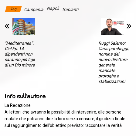
Napoli
Tag
Campania
trapianti
“Mediterranea”,
Ruggi Salerno:
Cisl Fp: 14
Caos parcheggi,
dipendenti non
nomina del
saranno più figli
nuovo direttore
di un Dio minore
generale,
mancate
proroghe e
stabilizzazioni
Info sull'autore
La Redazione
Ai lettori, che avranno la possibilità di intervenire, alle persone
malate che potranno dire la loro senza censure, il giudizio finale
sul raggiungimento dell’obiettivo previsto: raccontare la verità.