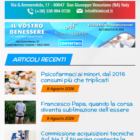
ARTICOLI RECENTI
Psicofarmaci ai minori, dal 2016
consumi più che triplicati
9 Agosto 2026
Francesco Papa, quando la corsa
diventa sublimazione dell’essere
9 Agosto 2026
Commissione acquisizioni tecniche
Asl Na 1, il Nursing contesta le