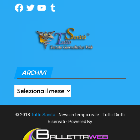
Facebook
Twitter
YouTube
Tumblr
ARCHIVI
Archivi
© 2018
Tutto Sanità
- News in tempo reale - Tutti i Diritti
Riservati - Powered By