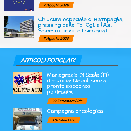
7 Agosto 2026
Chiusura ospedale di Battipaglia,
pressing della Fp-Cgil e l’Asl
Salerno convoca I sindacati
7 Agosto 2026
ARTICOLI POPOLARI
Mariagrazia Di Scala (Fi)
denuncia: Napoli senza
pronto soccorso
politraumi.
29 Settembre 2018
Campagna oncologica
1 Ottobre 2018